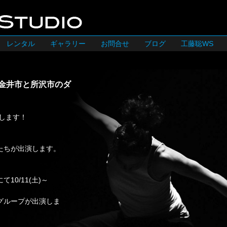
レンタル
ギャラリー
お問合せ
ブログ
工藤聡WS
小金井市と所沢市のダ
します！
たちが出演します。
0/11(土)～
グループが出演しま