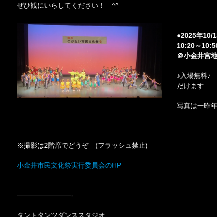
ぜひ観にいらしてください！ ^^
●2025年10/
10:20～10:5
＠小金井宮
♪入場無料♪
だけます
写真は一昨
※撮影は2階席でどうぞ (フラッシュ禁止)
小金井市民文化祭実行委員会のHP
————————-
タントタンツダンススタジオ