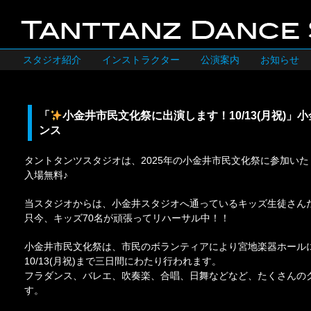
スタジオ紹介
インストラクター
公演案内
お知らせ
「
小金井市民文化祭に出演します！10/13(月祝)」
ンス
タントタンツスタジオは、2025年の小金井市民文化祭に参加いた
入場無料♪
当スタジオからは、小金井スタジオへ通っているキッズ生徒さん
只今、キッズ70名が頑張ってリハーサル中！！
小金井市民文化祭は、市民のボランティアにより宮地楽器ホールにて1
10/13(月祝)まで三日間にわたり行われます。
フラダンス、バレエ、吹奏楽、合唱、日舞などなど、たくさんの
す。