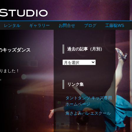
レンタル
ギャラリー
お問合せ
ブログ
工藤聡WS
過去の記事（月別）
のキッズダンス
過
去
踊りました！
の
。
記
リンク集
事
（月
タントタンツ キッズ専用
別）
ホームページ
角さよみバレエスクール