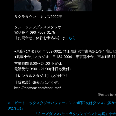
サクラタウン キッズ2022年
タントタンツダンススタジオ
電話番号 090-7807-3175
【お問合せ、体験お申込み】は
こちら
●東所沢スタジオ 〒359-0021 埼玉県所沢市東所沢1-3-4 増田
●武蔵小金井スタジオ 〒184-0004 東京都小金井市本町5-1
営業時間 8:00〜24:00 不定休
電話受付 9:00～21:00(休日も受付)
【レンタルスタジオ】も受付中！
【貸衣装】発表会にどうぞ。
http://tanttanz.com/costume/
[Posted by
«
「ビートニックスタジオパフォーマンス<昭和女はダンスに病みつき
8/27(日)」
「キッズダンス♪サクラタウンイベント写真」小