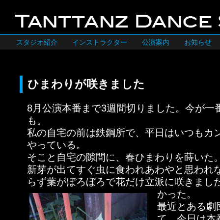
スタジオ紹介
インストラクター
公演案内
お知らせ
ひまわりが咲きました
8月公演本番まで3週間切りました。今が一
も。
私の自宅の前は鉄鋼所で、平日はいつもカ
やっている。
そこと自宅の隙間に、春ひまわりを蒔いた
新芽が出てすぐ虫に食われあわやと思われ
らず葉がぼろぼろで花だけ立派に咲きまし
かった。
最近とある劇
て、今日は本