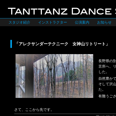
スタジオ紹介
インストラクター
公演案内
お知らせ
「アレクサンダーテクニーク 女神山リトリート」
長野県の
言所へ、
した。
自然豊か
そして沢
た。
有難うご
さて、ここから先です。