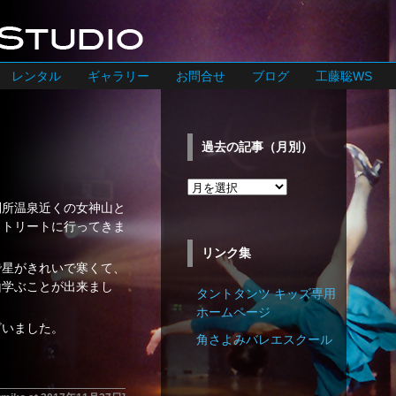
レンタル
ギャラリー
お問合せ
ブログ
工藤聡WS
過去の記事（月別）
過
去
別所温泉近くの女神山と
の
リトリートに行ってきま
記
リンク集
事
で星がきれいで寒くて、
（月
山学ぶことが出来まし
タントタンツ キッズ専用
別）
ホームページ
ざいました。
角さよみバレエスクール