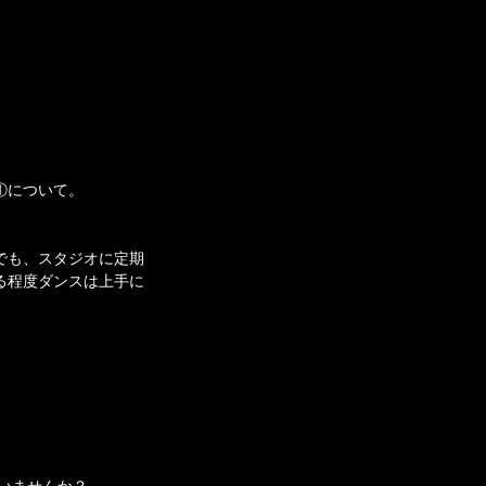
①について。
でも、スタジオに定期
る程度ダンスは上手に
いませんか？