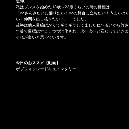
追伸。
私はダンスを始めた18歳～23歳くらいの時の目標は
「○○さんみたいに踊りたい！○○の舞台に立ちたい！うまいと
い！仲間を出し抜きたい！」 でした。
後半は他人目線ばかりでギラギラしてましたね〜若いから許さ
年齢で目標はすこしづつ消化され、次へ次へと変わっていきま
それが良いと思っています。
今日のおススメ【動画】
ボブフォッシードキュメンタリー