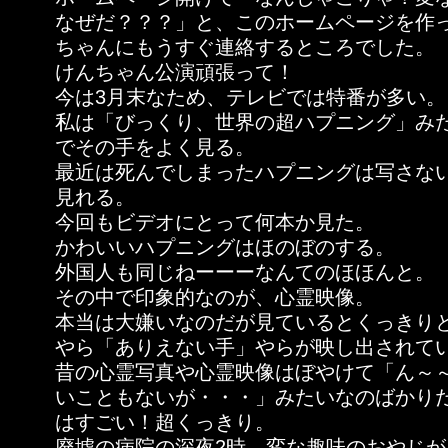
なぜだ？？？」と、このホームページを作
ちゃんにもうすぐ連絡するところでした。
けんちゃん公演頑張って！
今は3月末なため、テレビでは特番が多い。
私は「びっくり、世界の超ハプニング」み
でその手をよく見る。
最近は死んでしまったハプニングは写さな
見れる。
今回もビデオにとって何本か見た。
かわいいハプニングはほのぼのする。
外国人も同じねーーーなんてのほほんと。
その中で印象的なのが、心霊映像。
本当は大嫌いなのだが見ているとくっきり
やら「ありえない手」やらが映し出されて
昔の心霊写真や心霊映像はぼやけて「ん～
いこともないが・・・」みたいなのばかり
はすごい！超くっきり。
廃墟の病院の深夜2時、変な趣味のおやじ