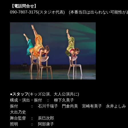
【電話問合せ】
090‐7807‐3175(スタジオ代表) (本番当日は出られない可能性が
●スタッフ
(キッズ公演、大人公演共に)
構成・演出・振付 ： 柳下久美子
振付 ： 石川千瑞子 門倉尚美 宮崎有美子 永井よしみ
大出乃史
舞台監督 ： 辰巳次郎
照明 ： 阿部康子