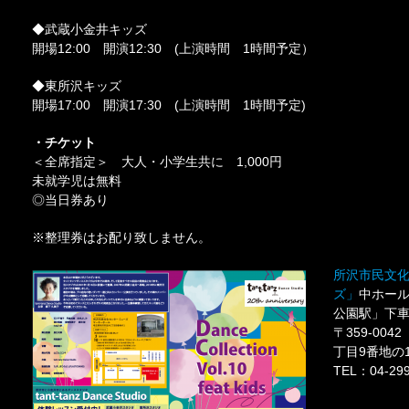
◆武蔵小金井キッズ
開場12:00 開演12:30 (上演時間 1時間予定）
◆東所沢キッズ
開場17:00 開演17:30 (上演時間 1時間予定)
・
チケット
＜全席指定＞ 大人・小学生共に 1,000円
未就学児は無料
◎当日券あり
※整理券はお配り致しません。
所沢市民文
ズ」
中ホー
公園駅」下車
〒359-00
丁目9番地の
TEL：04-299