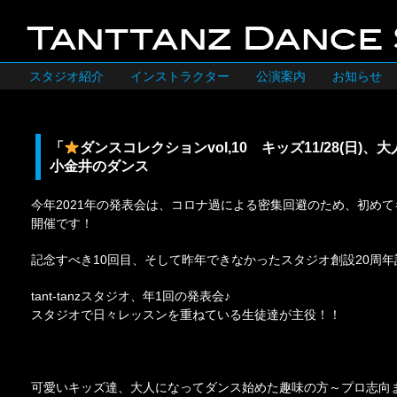
スタジオ紹介
インストラクター
公演案内
お知らせ
「
ダンスコレクションvol,10 キッズ11/28(日)、大人
小金井のダンス
今年2021年の発表会は、コロナ過による密集回避のため、初め
開催です！
記念すべき10回目、そして昨年できなかったスタジオ創設20周
tant-tanzスタジオ、年1回の発表会♪
スタジオで日々レッスンを重ねている生徒達が主役！！
可愛いキッズ達、大人になってダンス始めた趣味の方～プロ志向