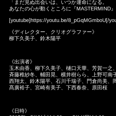
「まだ見ぬ出会いは、いつか運命になる。
あなたの心が動くところに『MASTERMIND
[youtube]https://youtu.be/8_pGqMGmboU[/yo
《ディレクター、クリオグラファー》
柳下久美子、鈴木陽平
《出演者》
玉木由香、柳下久美子、樋口天華、芳賀一之
斉藤稚紗冬、輔田晃、横井樹らら、上野可南
西翔太、鈴木陽平、石川千瑞子、門倉尚美、
髙廣裕子、宮崎有美子、下西春奈、原田桜
《日時》