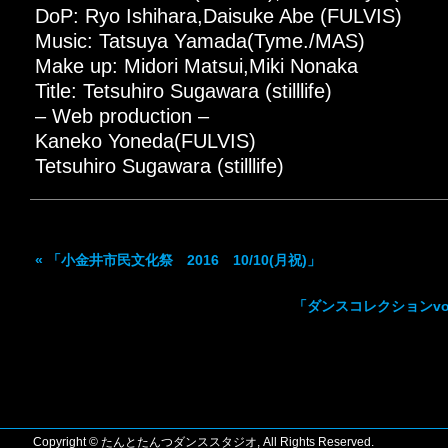
DoP: Ryo Ishihara,Daisuke Abe (FULVIS)
Music: Tatsuya Yamada(Tyme./MAS)
Make up: Midori Matsui,Miki Nonaka
Title: Tetsuhiro Sugawara (stilllife)
– Web production –
Kaneko Yoneda(FULVIS)
Tetsuhiro Sugawara (stilllife)
«
「小金井市民文化祭 2016 10/10(月祝)」
「ダンスコレクションvol,7
Copyright © たんとたんつダンススタジオ, All Rights Reserved.