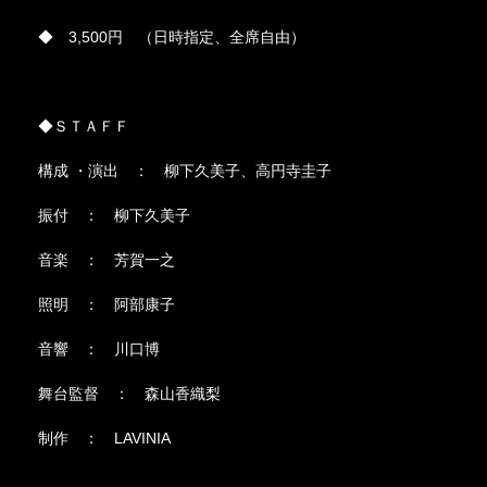
◆ 3,500円 （日時指定、全席自由）
◆ＳＴＡＦＦ
構成 ・演出 ： 柳下久美子、高円寺圭子
振付 ： 柳下久美子
音楽 ： 芳賀一之
照明 ： 阿部康子
音響 ： 川口博
舞台監督 ： 森山香織梨
制作 ： LAVINIA