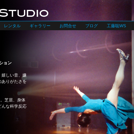
レンタル
ギャラリー
お問合せ
ブログ
工藤聡WS
ーション
、嬉しい音、嫌
のありがたさを
す。芝居、身体
どんな科学反応