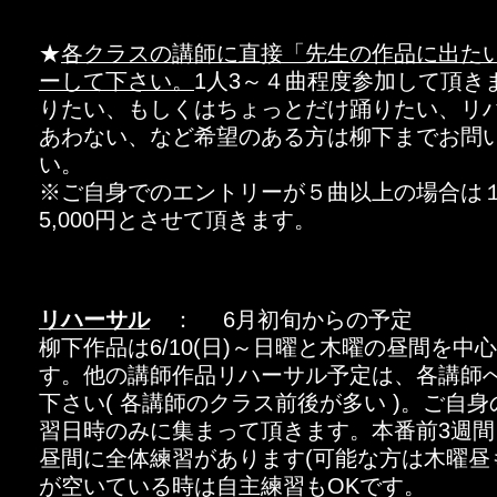
★
各クラスの講師に直接「先生の作品に出た
ーして下さい。
1人3～４曲程度参加して頂き
りたい、もしくはちょっとだけ踊りたい、リ
あわない、など希望のある方は柳下までお問
い。
※ご自身でのエントリーが５曲以上の場合は
5,000円とさせて頂きます。
リハーサル
： 6月初旬からの予定
柳下作品は6/10(日)～日曜と木曜の昼間を中
す。他の講師作品リハーサル予定は、各講師
下さい( 各講師のクラス前後が多い )。ご自
習日時のみに集まって頂きます。本番前3週間
昼間に全体練習があります(可能な方は木曜昼
が空いている時は自主練習もOKです。