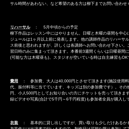
サル時間があわない、など希望のある方は柳下までお問い合わせ
リハーサル
： 5月中頃からの予定
柳下作品はレッスン中にはやりません。日曜と木曜の昼間を中心
ジュールは1ヶ月以上前に発表します。他の講師作品のリハーサ
ス前後と思われますが、詳しくは各講師へお問い合わせ下さい。
習日時のみに集まって頂きます。本番前3週間くらいは日曜昼間
(可能な方は木曜昼も)。スタジオが空いている時は自主練習もOK
費用
： 参加費、大人は40,000円とさせて頂きます(施設使用
代、振付料等に当てています、キッズは別の参加費です）。その他入
円、小人500円としてお知り合いの方にチケットを売って頂きま
録ビデオや写真(合計で5千円～6千円程度)も参加者全員が購入し
衣装
： 基本的に貸し出しですが、買い取りも少しだけあるか
衣装作りは出演者で行いますので、制作日は可能な限り参加して