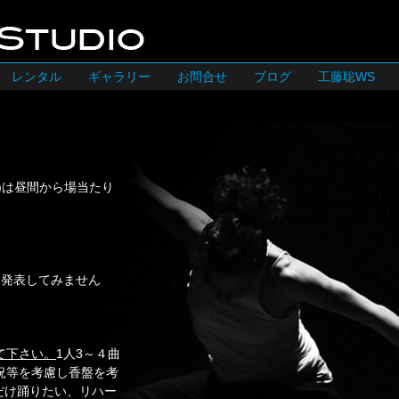
レンタル
ギャラリー
お問合せ
ブログ
工藤聡WS
(金)は昼間から場当たり
に発表してみません
て下さい。
1人3～４曲
況等を考慮し香盤を考
だけ踊りたい、リハー