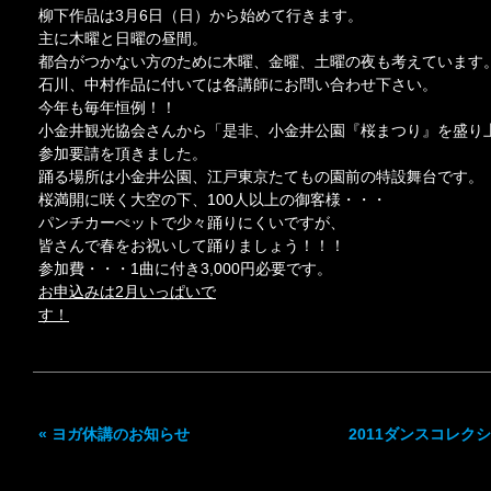
柳下作品は3月6日（日）から始めて行きます。
主に木曜と日曜の昼間。
都合がつかない方のために木曜、金曜、土曜の夜も考えています
石川、中村作品に付いては各講師にお問い合わせ下さい。
今年も毎年恒例！！
小金井観光協会さんから「是非、小金井公園『桜まつり』を盛り
参加要請を頂きました。
踊る場所は小金井公園、江戸東京たてもの園前の特設舞台です。
桜満開に咲く大空の下、100人以上の御客様・・・
パンチカーぺットで少々踊りにくいですが、
皆さんで春をお祝いして踊りましょう！！！
参加費・・・1曲に付き3,000円必要です。
お申込みは2月いっぱいで
す！
tant-ta
«
ヨガ休講のお知らせ
2011ダンスコレク