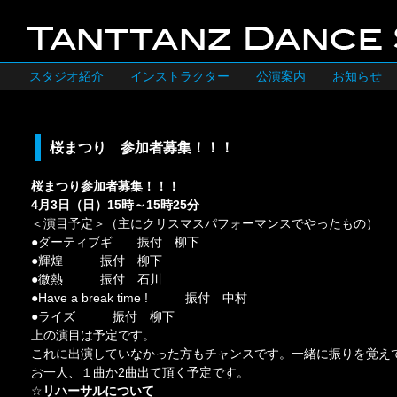
スタジオ紹介
インストラクター
公演案内
お知らせ
桜まつり 参加者募集！！！
桜まつり参加者募集！！！
4月3日（日）15時～15時25分
＜演目予定＞（主にクリスマスパフォーマンスでやったもの）
●ダーティブギ 振付 柳下
●輝煌 振付 柳下
●微熱 振付 石川
●Have a break time ! 振付 中村
●ライズ 振付 柳下
上の演目は予定です。
これに出演していなかった方もチャンスです。一緒に振りを覚え
お一人、１曲か2曲出て頂く予定です。
☆
リハーサルについて