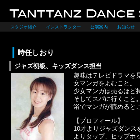
スタジオ紹介
インストラクター
公演案内
お知らせ
時任しおり
ジャズ初級、キッズダンス担当
趣味はテレビドラマを
女マンガをよむこと。
少女マンガは売るほど
そしてスパに行くこと
浴でマンガが読めると
【プロフィール】
10才よりジャズダンス
よりタップ、ヒップホ