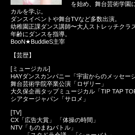
を始め、舞台芸術学園
カルを学ぶ。
ダンスイベントや舞台TVなど多数出演。
幼稚園正課ダンス講師〜大人ストレッチクラ
年齢にダンスを指導。
BooN★BuddieS主宰
【芸歴】
[ミュージカル]
HAYダンスカンパニー「宇宙からのメッセー
舞台芸術学院卒業公演「ロザリー」
大久保企画タップミュージカル「TIP TAP TO
シアタージャパン「サロメ」
[TV]
CX「広告大賞」 「体操の時間」
NTV「ものまねバトル」