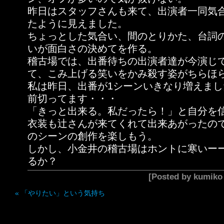
昨日はスタッフさんも来て、出演者一同気
たように見えました。
ちょっとした気合い、間のとりかた、台詞
いが面白さの決めてを作る。
稽古場では、出番待ちの出演者達が今演じ
て、こみ上げる笑いをかみ殺す姿がちらほ
私は昨日、出番が1シーンいきなり増えまし
前切ってます・・・
「きっと出来る。私だったら！」と自分を
衣装も辻さんが来てくれて出来あがったの
のシーンの創作を楽しもう。
しかし、小金井の稽古場はホントに寒いー
るか？
[Posted by kumik
«
「やりたい」という気持ち