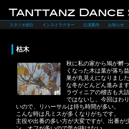
スタジオ紹介
インストラクター
公演案内
お知らせ
枯木
秋に私の家から鳩が孵っ
くなった木は葉が落ち
巣が丸見えになりまし
な冬がどんどん進みま
ラヴィニアの稽古も大
ではないし、今回はわ
いので、リハーサルは待ち時間が多い。
こんな時は凡ミスが多くなりがちです。
主役や出番の多い方が大変ですが、出番が
ン、オフが多いので気が抜けない。