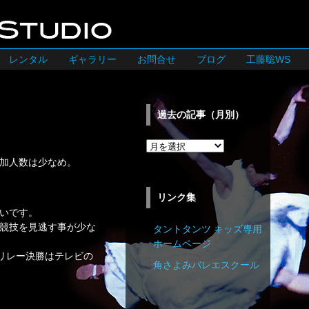
レンタル
ギャラリー
お問合せ
ブログ
工藤聡WS
過去の記事（月別）
過
去
加人数は少なめ。
の
記
リンク集
事
いです。
（月
競技を見逃す事が少な
タントタンツ キッズ専用
別）
ホームページ
リレー決勝はテレビの
角さよみバレエスクール