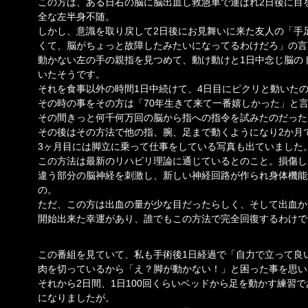
この方は、ある日右の脳に脳出血し救急車で運ばれ2日後に目
全な左半身不随。
しかし、意識を取り戻して2日後にお見舞いに来た友人の「手
くて、脳がちょっと故障したみたいになってるわけだろ」の言
動かない左の手の親指を見つめて、動け動けと1日中念じ脳の
いたそうです。
それを食事以外の時間1日中続けて、4日目にピクリと動いた
その時の事をその方は「70年生きて来て一番嬉しかった」と
その間きっと何千何万回の脳から指への指令を試みたのだった
その後はその方法で他の指、腕、足まで動くようになり2か月
3ヶ月目には脚立に乗って仕事をしている写真も出ていました
この方法は最新のリハビリ理論に通じているとのこと。損傷し
違う部分の脳神経を刺激し、新しい神経回路が作られ身体機能
の。
ただ、この方は出血の量が少な目だったらしく、そして出血か
開始出来た幸運があり、誰でもこの方法で完全回復するわけで
この番組を見ていて、私も手術後1日経過で「自力で立って良
肉を切っているから「え？脚が動かない！」と困った事を思い
それから2日間、1日100回くらいベッドから足を動かす練習
になりましたが。