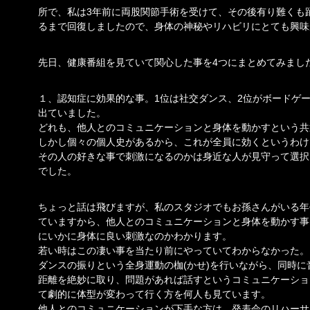
所で、私は3年前に両股関節手術を受けて、その後有り難くも
るまで回復しましたので、身体の神秘やリハビリにとても興味
先日、健康番組を見ていて関心した事を4つにまとめてみまし
１、認知症に効果的な事。1位は社交ダンス、2位がボードゲー
出ていました。
どれも、他人とのコミュニケーションと身体を動かすという共
しかし個々の個人史があるから、これが全員に効くというわけ
その人の好きな事で刺激になるのかは身近な人が見守って選択
でした。
ちょっと話は飛びますが、私のスタジオでもお孫さんがいる年
ていますから、他人とのコミュニケーションと身体を動かす事
にいかに身体に良い刺激なのかわかります。
若い時はこの凄い事を当たり前にやっていてわからなかった。
ダンスの振りという全身運動の枷(かせ)を行いながら、同時に
距離を絶妙に取り、問題があれば話すというコミュニケーショ
て劇的に体型が変わって行く方を何人も見ています。
他人とのコミュニケーションが下手な方は、発表会のリハーサ