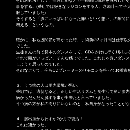
その対処法として、痛み止めなどで一時敵に痛みを減らしたそ
事をする。(番組では好きなラジコンをする人、念願叶って子
服していました)
そうすると「脳にいっぱいになった痛いという想い」の隙間に
増える、というもの。
確かに、私も股関節が痛かった時、手術前の3ヶ月間は仕事以
でした。
生徒さんの前で見本のダンスをして、CDをかけに行く1歩1歩
それで頭がいっぱい。そんな感じでした。これじゃ良いダンス
しようと思ったのでした。
そのなごりで、今もCDプレーヤーのリモコンを持ってお稽古
３、うつ病の人は腸内環境が悪い。
番組では、適切な薬と、正しい生活リズムと食生活で良い腸内
病からだんだん脱する事が出来たと言っていました。
うつ病の方が私の周りにいないのと、私自身がなったことがな
４、脳出血からわずか2か月で復活！
これは凄かった。