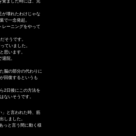
を覚ました時には、完
足が壊れたわけじゃな
葉で一念発起。
トレーニングをやって
のだそうです。
言っていました。
と思います。
で退院。
。
た脳の部分の代わりに
が回復するというも
ら2日後にこの方法を
はないそうです。
い」と言われた時、筋
出しました。
であっと言う間に動く様