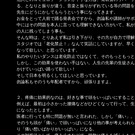
る、となりと振りが違う、音楽と振りがずれている等の問題を
先生にどうにかしてもらうという事になってきます。
お金をとって人前で踊る発表会ですから、勿論私や講師がサポ
中にはその問題を本人に言っても理解できない方がいて、私が
の人に残ってしまう事も。
そんな時は、とりあえず私は引き下がり、その方が自力で理解
スタジオでは「老化禁止！」なんて笑話にしていますが、早く
なって欲しい、と思っています。
私のやりたいダンスは老化防止ではなくて、そのもっともっと
しかし、この効果を使わない手はない。人生の先輩の生徒さん
かけていっぱい踊って欲しい！
そして日本を明るくしてほしいと思っています。
勿論私もそのうち年配者ですから、頑張りますよ。
２、疼痛に効果的なのは、好きな事で頭をいっぱいにすること
例えば、最初は小さかった腰痛などがひどくなって行って、生
になったとします。
医者に行っても特に問題が無いと言われた、しかし「痛い」。
そのうち頭が「痛い」で頭いっぱいになり他の事が考えられら
り「痛い想いばかりがいっぱい」になる。