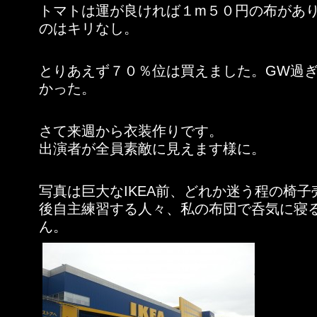
トマトは運が良ければ１m５０円の布があ
のはキリなし。
とりあえず７０％位は買えました。GW過
かった。
さて来週から衣装作りです。
出演者が全員素敵に見えます様に。
写真は巨大なIKEA前、どれか迷う程の椅
後自主練習する人々、私の布団で呑気に寝
ん。