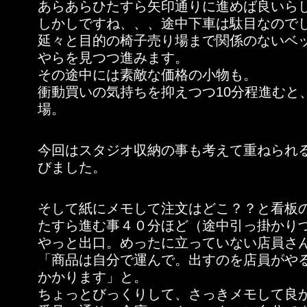
あらあらひたすら矢印通りに進めば良いら
しかしですね、、、途中下車は駄目なので
延々と目的の椅子売り場まで関係のないベ
やらを見つつ進みます。
その途中には素敵な価格の小物も。
衝動買いの気持ちを抑えつつ10分程進むと
場。
今回はスタジオ収納の事も考えて重ねられ
びました。
そして紙にメモして注文はどこ？？と看板
たすら進む事４０分ほど（途中引っ掛かり
やっと出口。めったに立っていない店員さ
「商品は自分で運んで。出すのを店員がやる場
かかります」と。
ちょっとびっくりして、さっきメモして良