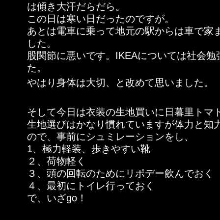
は傾き大汗だらだら。
この日は寒い日だったのですが。
あとは電車に乗って地元の駅からは車で家
した。
股関節に悪いです。IKEAについては社会勉
た。
やはり身体は大切、と改めて思いました。
そして今日は衣装の生地買いに日暮里トマ
生地選びはかなり慣れていますが体力と知
ので、事前にシュミレーションをし、
1、極力軽装、歩きやすい靴
２、荷物軽く
３、頭の回転のためにリポデー飲んでおく
４、最初にトイレ行っておく
で、いざgo！